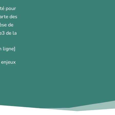
té pour
arte des
hèse de
e3 de la
 ligne]
s enjeux